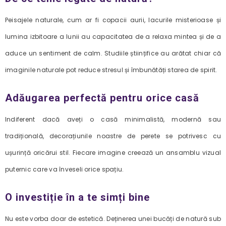
Peisajele naturale, cum ar fi copacii aurii, lacurile misterioase și
lumina izbitoare a lunii au capacitatea de a relaxa mintea și de a
aduce un sentiment de calm. Studiile științifice au arătat chiar că
imaginile naturale pot reduce stresul și îmbunătăți starea de spirit.
Adăugarea perfectă pentru orice casă
Indiferent dacă aveți o casă minimalistă, modernă sau
tradițională, decorațiunile noastre de perete se potrivesc cu
ușurință oricărui stil. Fiecare imagine creează un ansamblu vizual
puternic care va înveseli orice spațiu.
O investiție în a te simți bine
Nu este vorba doar de estetică. Deținerea unei bucăți de natură sub