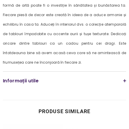
formă de artă poate fi o investiție în sănătatea și bunăstarea ta.
Fiecare piesă de decor este creată în ideea de a aduce armonie și
echilibru în casa ta. Aduceți în interiorul dvs. o colecție atemporală
de tablouri împodobite cu accente aurii și tușe texturate. Dedicați
oricare dintre tablouri ca un cadou pentru cei dragi. Este
întotdeauna bine să avem acasă ceva care să ne amintească de
frumusețea care ne înconjoară în fiecare zi.
Informații utile
PRODUSE SIMILARE