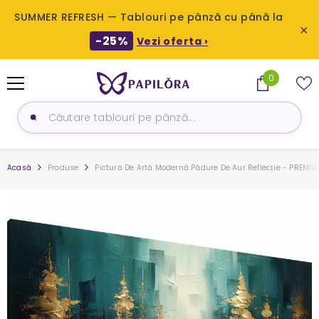
SUMMER REFRESH — Tablouri pe pânză cu până la
×
-25%
Vezi oferta ›
SARI LA CONȚINUT
0
0
produse
Acasă
Produse
Pictură De Artă Modernă Pădure De Aur Reflecție - PREMI