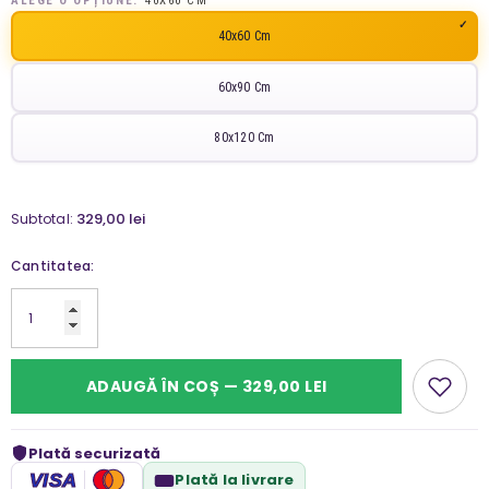
ALEGE O OPȚIUNE:
40X60 CM
40x60 Cm
60x90 Cm
80x120 Cm
329,00 lei
Subtotal:
Cantitatea:
ADAUGĂ ÎN COȘ — 329,00 LEI
Plată securizată
VISA
Plată la livrare