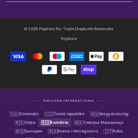
© 2026 Papilora.ro. Toate Drepturile Rezervate.
Papilora
Metode
de
plată
PAPILORA INTERNATIONAL
🇸🇰
🇨🇿
🇭🇺
Slovensko
Česká republika
Magyarország
🇷🇸
🇷🇴
🇲🇰
Srbija
România
Северна Македонија
🇧🇬
🇧🇦
🇮🇹
България
Bosna i Hercegovina
Italia