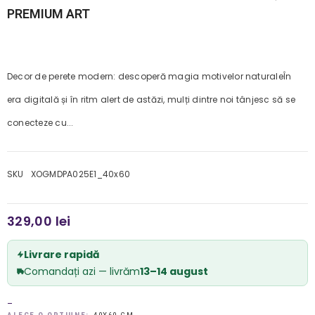
PREMIUM ART
Decor de perete modern: descoperă magia motivelor naturaleÎn
era digitală și în ritm alert de astăzi, mulți dintre noi tânjesc să se
conecteze cu...
SKU
XOGMDPA025E1_40x60
329,00 lei
Livrare rapidă
Comandați azi — livrăm
13–14 august
_