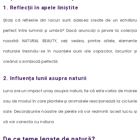
1. Reflecții în apele liniștite
Știați că reflexiile din lacuri sunt adesea create de un echilibru
perfect între lumină și umbră? Dacă aruncați o privire la colecția
noastră NATURAL BEAUTY, veți vedea, printre altele, elemente
naturale trezindu-se în nuanțele aurii ale copacilor, lacurilor și
creând o simbioză perfectă.
2. Influența lunii asupra naturii
Luna are un impact uriaș asupra naturii, fie că este vorba de maree
sau de modul în care plantele și animalele reacționează la ciclurile
sale. Decorațiunile noastre de perete vă vor reaminti acest lucru și
vă vor conecta cu natura.
De ce teme legate de natură?