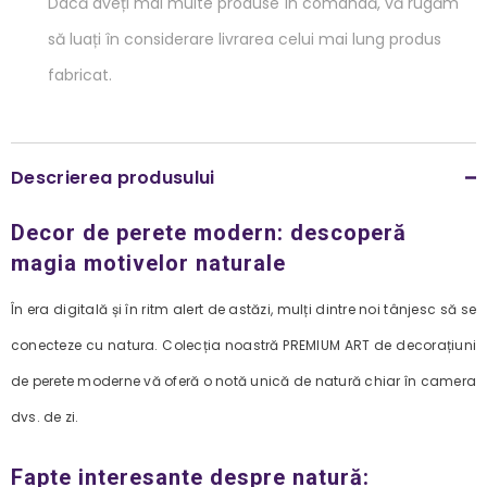
Dacă aveți mai multe produse în comandă, vă rugăm
să luați în considerare livrarea celui mai lung produs
fabricat.
Descrierea produsului
Decor de perete modern: descoperă
magia motivelor naturale
În era digitală și în ritm alert de astăzi, mulți dintre noi tânjesc să se
conecteze cu natura. Colecția noastră PREMIUM ART de decorațiuni
de perete moderne vă oferă o notă unică de natură chiar în camera
dvs. de zi.
Fapte interesante despre natură: