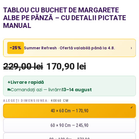
TABLOU CU BUCHET DE MARGARETE
ALBE PE PÂNZĂ – CU DETALII PICTATE
MANUAL
›
-25%
Summer Refresh · Ofertă valabilă până la 4.8.
229,00 lei
170,90 lei
Livrare rapidă
Comandați azi — livrăm
13–14 august
ALEGEȚI DIMENSIUNEA:
40X60 CM
40 × 60 Cm — 170,90
60 × 90 Cm — 245,90