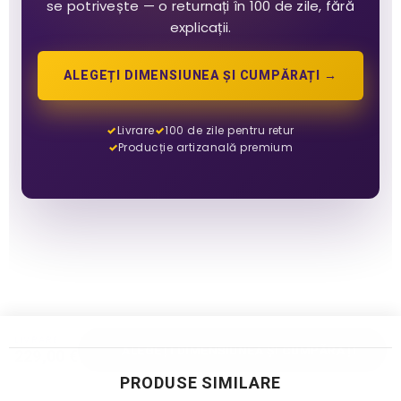
se potrivește — o returnați în 100 de zile, fără
explicații.
ALEGEȚI DIMENSIUNEA ȘI CUMPĂRAȚI →
Livrare
100 de zile pentru retur
Producție artizanală premium
LIVRARE
ALEGEȚI DIMENSIUNEA ȘI CUMPĂRAȚI
229,00 €
PRODUSE SIMILARE