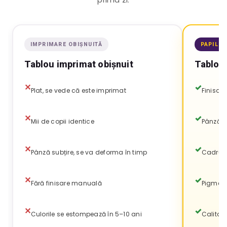
IMPRIMARE OBIȘNUITĂ
PAPILO
Tablou imprimat obișnuit
Tablou 
Plat, se vede că este imprimat
Finisat
Mii de copii identice
Pânză i
Pânză subțire, se va deforma în timp
Cadru d
Fără finisare manuală
Pigment
Culorile se estompează în 5–10 ani
Calitat