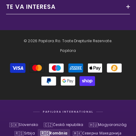
TE VA INTERESA
© 2026 Papilora.ro. Toate Drepturile Rezervate.
Papilora
Metode
de
plată
PAPILORA INTERNATIONAL
🇸🇰
🇨🇿
🇭🇺
Slovensko
Česká republika
Magyarország
🇷🇸
🇷🇴
🇲🇰
Srbija
România
Северна Македонија