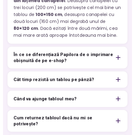
din lățimea canapelei
. Deasupra canapelei cu
trei locuri (200 cm) se potrivește cel mai bine un
tablou de
100×150 cm
, deasupra canapelei cu
două locuri (160 cm) mai degrabă unul de
80×120 cm
. Dacă ezitați între două mărimi, cea
mai mare arată aproape întotdeauna mai bine.
În ce se diferențiază Papilora de o imprimare
obișnuită de pe e-shop?
Cât timp rezistă un tablou pe pânză?
Când va ajunge tabloul meu?
Cum returnez tabloul dacă nu mi se
potrivește?