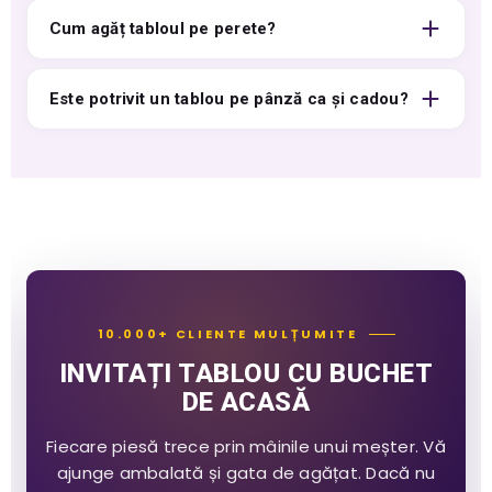
Cum agăț tabloul pe perete?
Este potrivit un tablou pe pânză ca și cadou?
10.000+ CLIENTE MULȚUMITE
INVITAȚI TABLOU CU BUCHET
DE ACASĂ
Fiecare piesă trece prin mâinile unui meșter. Vă
ajunge ambalată și gata de agățat. Dacă nu