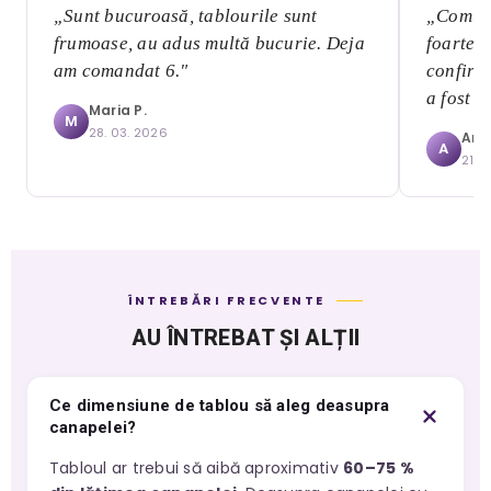
„Sunt bucuroasă, tablourile sunt
„Comuni
frumoase, au adus multă bucurie. Deja
foarte 
am comandat 6."
confirma
a fost a
Maria P.
M
28. 03. 2026
Ana
A
21. 
ÎNTREBĂRI FRECVENTE
AU ÎNTREBAT ȘI ALȚII
Ce dimensiune de tablou să aleg deasupra
canapelei?
Tabloul ar trebui să aibă aproximativ
60–75 %