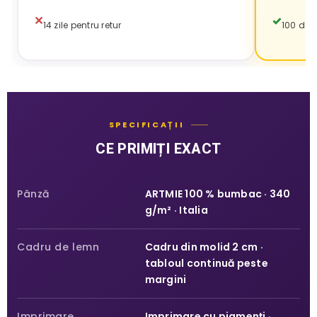
14 zile pentru retur
100 de z
SPECIFICAȚII
CE PRIMIȚI EXACT
Pânză
ARTMIE 100 % bumbac · 340
g/m² · Italia
Cadru de lemn
Cadru din molid 2 cm ·
tabloul continuă peste
margini
Imprimare
Imprimare cu pigmenți ·