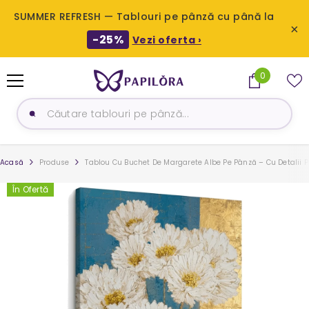
SUMMER REFRESH — Tablouri pe pânză cu până la
×
-25%
Vezi oferta ›
SARI LA CONȚINUT
0
0
produse
Acasă
Produse
Tablou Cu Buchet De Margarete Albe Pe Pânză – Cu Detalii 
În Ofertă