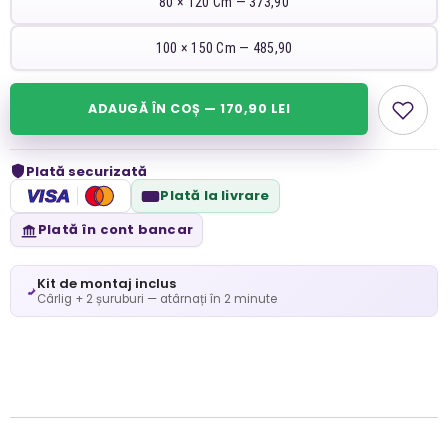
80 × 120 Cm — 373,90
100 × 150 Cm — 485,90
ADAUGĂ ÎN COȘ — 170,90 LEI
Plată securizată
VISA
Plată la livrare
Plată în cont bancar
Kit de montaj inclus
Cârlig + 2 șuruburi — atârnați în 2 minute